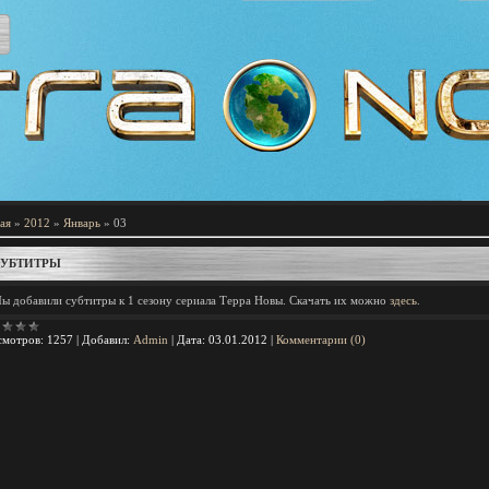
ая
»
2012
»
Январь
»
03
УБТИТРЫ
ы добавили субтитры к 1 сезону сериала Терра Новы. Скачать их можно
здесь
.
мотров:
1257
|
Добавил:
Admin
|
Дата:
03.01.2012
|
Комментарии (0)