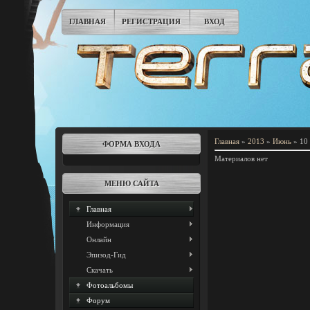
ГЛАВНАЯ
РЕГИСТРАЦИЯ
ВХОД
Главная
»
2013
»
Июнь
»
10
ФОРМА ВХОДА
Материалов нет
МЕНЮ САЙТА
Главная
Информация
Онлайн
Эпизод-Гид
Скачать
Фотоальбомы
Форум